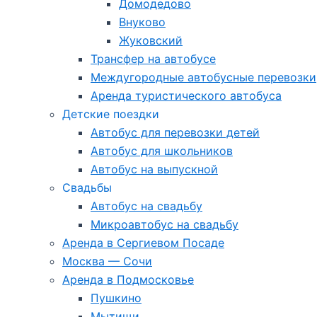
Домодедово
Внуково
Жуковский
Трансфер на автобусе
Междугородные автобусные перевозки
Аренда туристического автобуса
Детские поездки
Автобус для перевозки детей
Автобус для школьников
Автобус на выпускной
Свадьбы
Автобус на свадьбу
Микроавтобус на свадьбу
Аренда в Сергиевом Посаде
Москва — Сочи
Аренда в Подмосковье
Пушкино
Мытищи