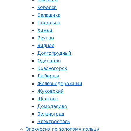
Королев
Балашиха
Подольск
Химки
Реутов
Видное
Долгопрудный
Одинцово
Красногорск
Люберцы
Железнодорожный
Жуковский
Щёлково
Домодедово
Зеленоград
Электросталь
Экскурсия по золотому кольцу