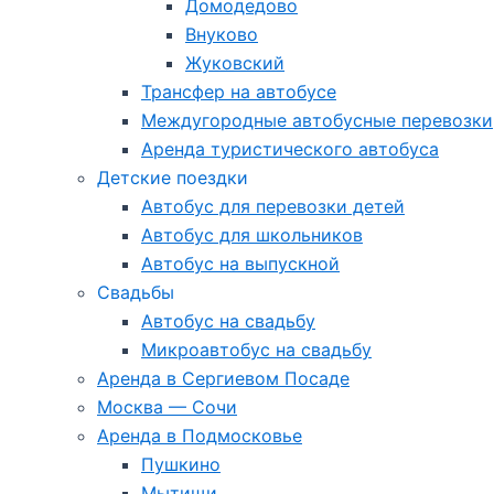
Домодедово
Внуково
Жуковский
Трансфер на автобусе
Междугородные автобусные перевозки
Аренда туристического автобуса
Детские поездки
Автобус для перевозки детей
Автобус для школьников
Автобус на выпускной
Свадьбы
Автобус на свадьбу
Микроавтобус на свадьбу
Аренда в Сергиевом Посаде
Москва — Сочи
Аренда в Подмосковье
Пушкино
Мытищи