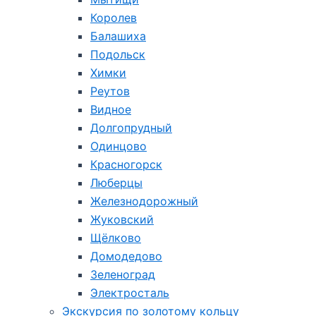
Королев
Балашиха
Подольск
Химки
Реутов
Видное
Долгопрудный
Одинцово
Красногорск
Люберцы
Железнодорожный
Жуковский
Щёлково
Домодедово
Зеленоград
Электросталь
Экскурсия по золотому кольцу